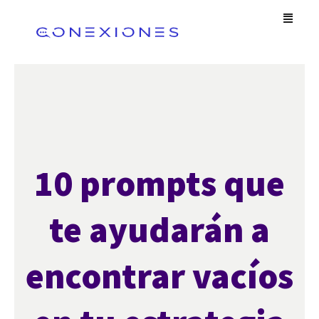
Omitir
Men
e
ir
al
contenido
10 prompts que
te ayudarán a
encontrar vacíos